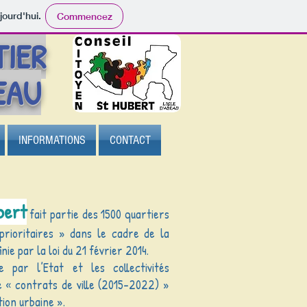
jourd'hui.
Commencez
TIER
BEAU
INFORMATIONS
CONTACT
bert
fait partie des 1500 quartiers
rioritaires » dans le cadre de la
finie par la loi du 21 février 2014.
e par l’Etat et les collectivités
e « contrats de ville (2015-2022) »
ion urbaine ».