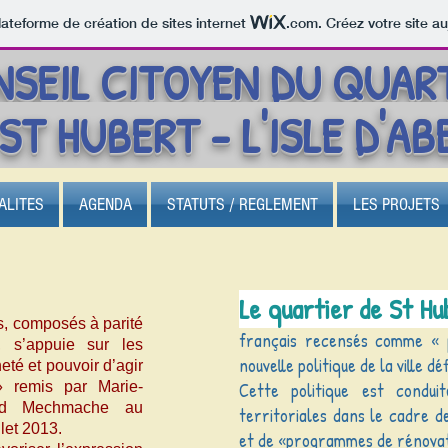
lateforme de création de sites internet
.com
. Créez votre site au
SEIL CITOYEN DU QUAR
ST HUBERT - L'ISLE D'A
ALITES
AGENDA
STATUTS / REGLEMENT
LES PROJETS
Le quartier de St Hu
s, composés à parité
français recensés comme « p
x, s’appuie sur les
nouvelle politique de la ville dé
eté et pouvoir d’agir
» remis par Marie-
Cette politique est conduit
ed Mechmache au
territoriales dans le cadre d
llet 2013.
et de «programmes de rénovat