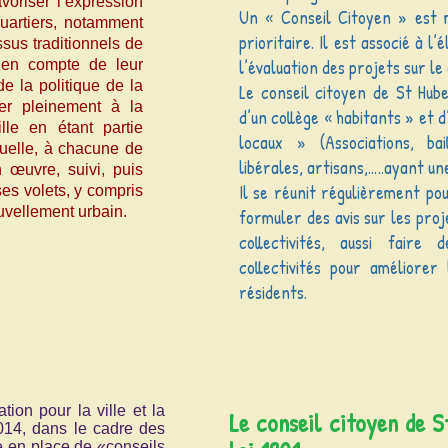
voriser l’expression
Un « Conseil Citoyen » est 
uartiers, notamment
prioritaire. Il est associé à l
sus traditionnels de
l’évaluation des projets sur le
e en compte de leur
e la politique de la
Le conseil citoyen de St Hube
iper pleinement à la
d’un collège « habitants » et d
lle en étant partie
locaux » (Associations, bai
uelle, à chacune de
libérales, artisans,…..ayant un
 œuvre, suivi, puis
Il se réunit régulièrement pou
ses volets, y compris
vellement urbain.
formuler des avis sur les proj
collectivités, aussi faire
collectivités pour améliorer
résidents.
ion pour la ville et la
Le conseil citoyen de S
014, dans le cadre des
e en place de «conseils