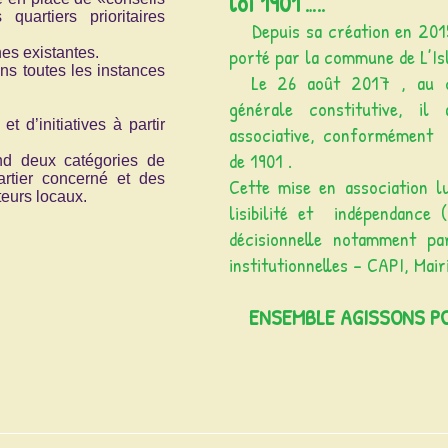
loi 1901
…..
uartiers prioritaires
Depuis sa création en 2015,
porté par la commune de L’Is
es existantes.
ns toutes les instances
Le 26 août 2017 , au c
générale constitutive, 
 d’initiatives à partir
associative, conformément a
de 1901 .
nd deux catégories de
rtier concerné et des
Cette mise en association l
teurs locaux.
lisibilité et indépendance 
décisionnelle notamment pa
institutionnelles - CAPI, Mairi
ENSEMBLE AGISSONS P